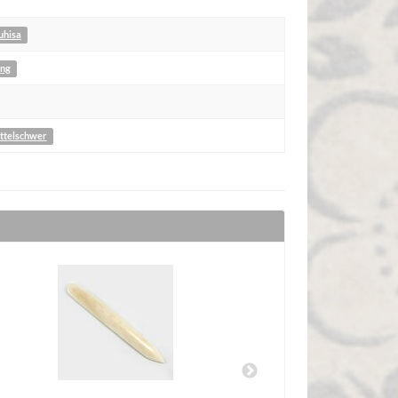
uhisa
ung
ittelschwer