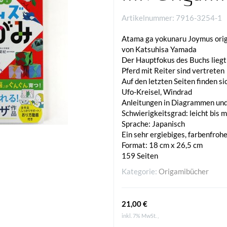
Artikelnummer:
7916-3254-1
Atama ga yokunaru Joymus ori
von Katsuhisa Yamada
Der Hauptfokus des Buchs liegt 
Pferd mit Reiter sind vertreten
Auf den letzten Seiten finden s
Ufo-Kreisel, Windrad
Anleitungen in Diagrammen und
Schwierigkeitsgrad: leicht bis 
Sprache: Japanisch
Ein sehr ergiebiges, farbenfroh
Format: 18 cm x 26,5 cm
159 Seiten
Kategorie:
Origamibücher
21,00 €
inkl. 7% MwSt. ,