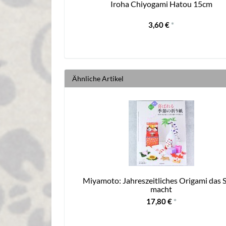
 violett-grau, 100
Iroha Chiyogami Hatou 15cm
3,60 €
*
Ähnliche Artikel
Miyamoto: Jahreszeitliches Origami das 
macht
17,80 €
*