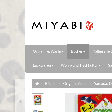
Origami & Washi
Bücher
Kalligrafie
Lackwaren
Wohn- und Tischkultur
Sa
Bücher
Origamibücher
Yamada: D