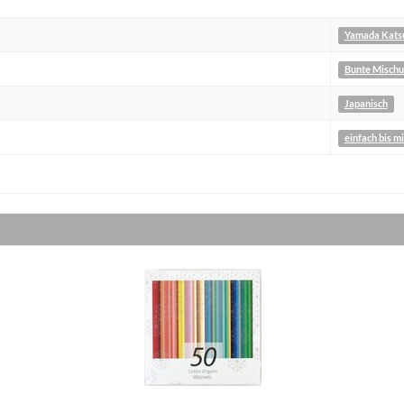
Yamada Kats
Bunte Misch
Japanisch
einfach bis m