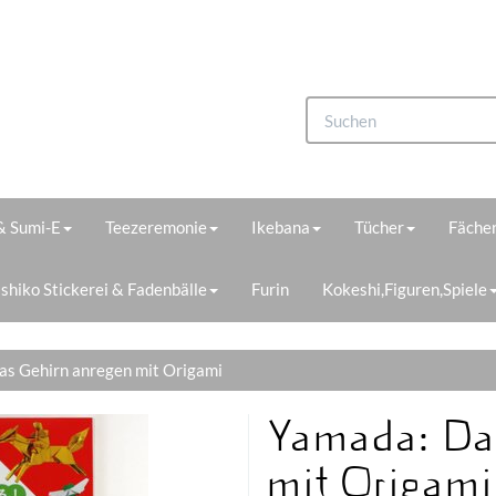
 & Sumi-E
Teezeremonie
Ikebana
Tücher
Fächer
shiko Stickerei & Fadenbälle
Furin
Kokeshi,Figuren,Spiele
as Gehirn anregen mit Origami
Yamada: Da
mit Origami