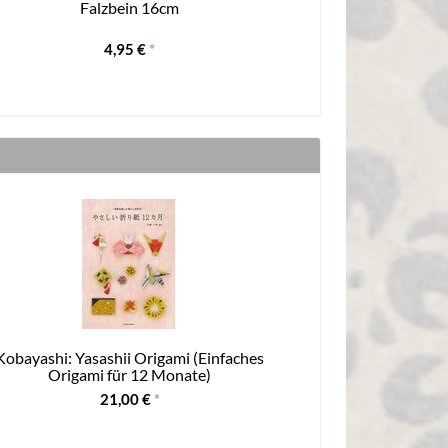
Falzbein 16cm
Washi Chiy
4,95 €
*
Kobayashi: Yasashii Origami (Einfaches
Origami für 12 Monate)
21,00 €
*